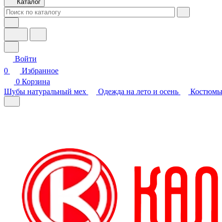
Каталог
Войти
0
Избранное
0
Корзина
Шубы натуральный мех
Одежда на лето и осень
Костюмы