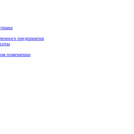
торана
ленного предприятия
асоты
сном помещении