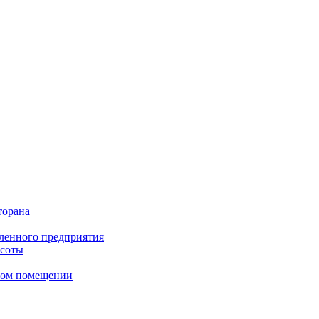
торана
ленного предприятия
асоты
сном помещении