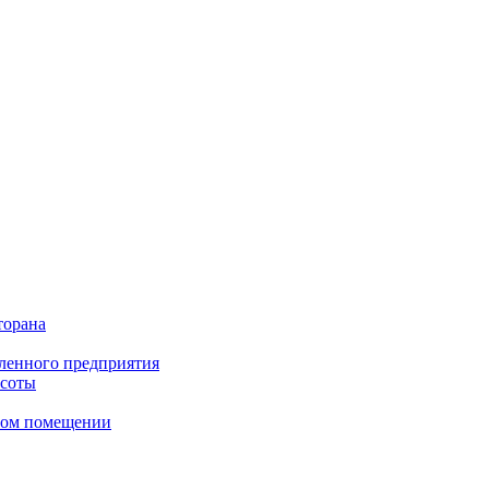
торана
ленного предприятия
асоты
сном помещении