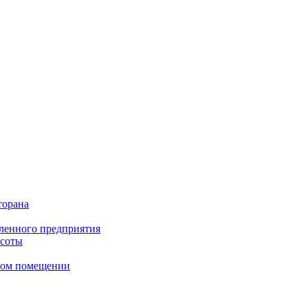
торана
ленного предприятия
асоты
сном помещении