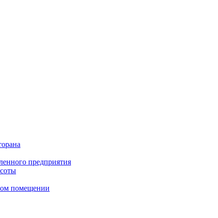
торана
ленного предприятия
асоты
сном помещении