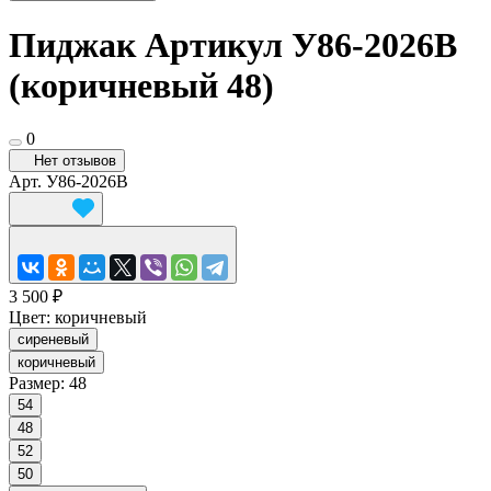
Пиджак Артикул У86-2026В
(коричневый 48)
0
Нет отзывов
Арт.
У86-2026В
3 500 ₽
Цвет:
коричневый
сиреневый
коричневый
Размер:
48
54
48
52
50