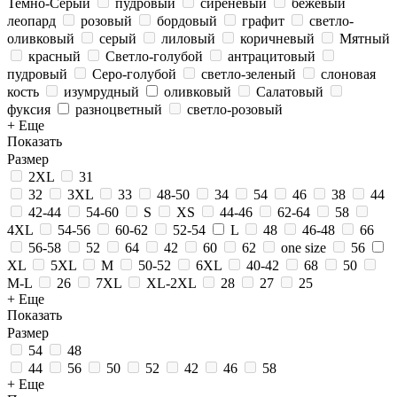
Темно-Серый
пудровый
сиреневый
бежевый
леопард
розовый
бордовый
графит
светло-
оливковый
серый
лиловый
коричневый
Мятный
красный
Светло-голубой
антрацитовый
пудровый
Серо-голубой
светло-зеленый
слоновая
кость
изумрудный
оливковый
Салатовый
фуксия
разноцветный
светло-розовый
+ Еще
Показать
Размер
2XL
31
32
3XL
33
48-50
34
54
46
38
44
42-44
54-60
S
XS
44-46
62-64
58
4XL
54-56
60-62
52-54
L
48
46-48
66
56-58
52
64
42
60
62
one size
56
XL
5XL
M
50-52
6XL
40-42
68
50
M-L
26
7XL
XL-2XL
28
27
25
+ Еще
Показать
Размер
54
48
44
56
50
52
42
46
58
+ Еще