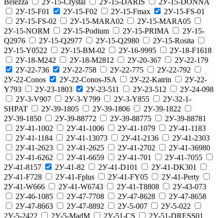
Belezza
2У-15-Crystal
2У-15-DARIS
2У-15-DONNA
2У-15-F01
2У-15-F02
2У-15-Fmax
2У-15-FS-01
2У-15-FS-02
2У-15-MARA02
2У-15-MARA05
2У-15-NORM
2У-15-Podium
2У-15-PRIMA
2У-15-
Q2976
2У-15-Q2977
2У-15-Q2980
2У-15-Rosita
2У-15-Y0522
2У-15-ВМ-02
2У-16-9995
2У-18-F1618
2У-18-М242
2У-18-М2812
2У-20-367
2У-22-179
2У-22-736
2У-22-758
2У-22-775
2У-22-792
2У-22-Conos
2У-22-Conos-JSA
2У-22-Katrin
2У-22-
Y793
2У-23-1803
2У-23-511
2У-23-512
2У-24-098
2У-3-V907
2У-3-Y799
2У-3-Y855
2У-32-1-
SHPAT
2У-39-1805
2У-39-1806
2У-39-1822
2У-39-1850
2У-39-88772
2У-39-88775
2У-39-88781
2У-41-1002
2У-41-1006
2У-41-1079
2У-41-1183
2У-41-1184
2У-41-13073
2У-41-2136
2У-41-2303
2У-41-2623
2У-41-2625
2У-41-2702
2У-41-36980
2У-41-6262
2У-41-6659
2У-41-701
2У-41-7055
2У-41-8157
2У-41-82
2У-41-D101
2У-41-DK301
2У-41-F728
2У-41-Fplus
2У-41-FY05
2У-41-Perty
2У-41-W666
2У-41-W6743
2У-41-Т8808
2У-43-073
2У-46-1085
2У-47-7708
2У-47-8628
2У-47-8658
2У-47-8663
2У-47-8892
2У-5-007
2У-5-022
2У-5-2422
2У-5-MadM
2У-51-CS
2У-51-DRESS01