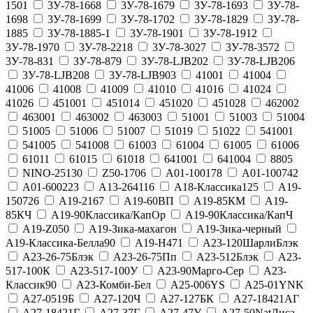
1501
3У-78-1668
3У-78-1679
3У-78-1693
3У-78-
1698
3У-78-1699
3У-78-1702
3У-78-1829
3У-78-
1885
3У-78-1885-1
3У-78-1901
3У-78-1912
3У-78-1970
3У-78-2218
3У-78-3027
3У-78-3572
3У-78-831
3У-78-879
3У-78-LJB202
3У-78-LJB206
3У-78-LJB208
3У-78-LJB903
41001
41004
41006
41008
41009
41010
41016
41024
41026
451001
451014
451020
451028
462002
463001
463002
463003
51001
51003
51004
51005
51006
51007
51019
51022
541001
541005
541008
61003
61004
61005
61006
61011
61015
61018
641001
641004
8805
NINO-25130
Z50-1706
А01-100178
А01-100742
А01-600223
А13-264116
А18-Классика125
А19-
150726
А19-2167
А19-60ВП
А19-85КМ
А19-
85КЧ
А19-90Классика/КапОр
А19-90Классика/КапЧ
А19-Z050
А19-Зика-махагон
А19-Зика-черный
А19-Классика-Белла90
А19-Н471
А23-120ШарлиБлэк
А23-26-75Блэк
А23-26-75Пп
А23-512Блэк
А23-
517-100К
А23-517-100У
А23-90Марго-Сер
А23-
Классик90
А23-Комби-Бел
А25-006YS
А25-01YNK
А27-0519Б
А27-120Ч
А27-127БК
А27-18421АГ
А27-18421Г
А27-37Г
А27-47У
А27-50NatЛиса-