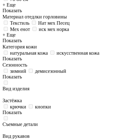
+ Еще
Показать
Материал отедлки горловины
Текстиль
Нат мех Песец
Мех енот
иск мех норка
+ Еще
Показать
Категория кожи
натуральная кожа
искусственная кожа
Показать
Сезонность
зимний
демисезонный
Показать
Вид изделия
Застёжка
крючки
кнопки
Показать
Съемные детали
Вид рукавов