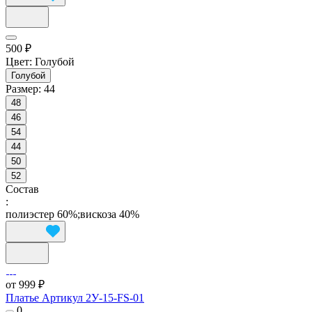
500 ₽
Цвет:
Голубой
Голубой
Размер:
44
48
46
54
44
50
52
Состав
:
полиэстер 60%;вискоза 40%
от 999 ₽
Платье Артикул 2У-15-FS-01
0