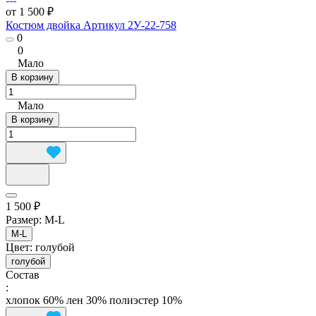
от 1 500 ₽
Костюм двойка Артикул 2У-22-758
0
0
Мало
В корзину
Мало
В корзину
1 500 ₽
Размер:
M-L
M-L
Цвет:
голубой
голубой
Состав
:
хлопок 60% лен 30% полиэстер 10%