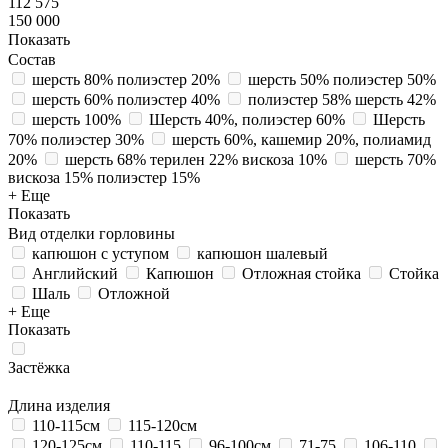
112 575
150 000
Показать
Состав
шерсть 80% полиэстер 20%
шерсть 50% полиэстер 50%
шерсть 60% полиэстер 40%
полиэстер 58% шерсть 42%
шерсть 100%
Шерсть 40%, полиэстер 60%
Шерсть
70% полиэстер 30%
шерсть 60%, кашемир 20%, полиамид
20%
шерсть 68% терилен 22% вискоза 10%
шерсть 70%
вискоза 15% полиэстер 15%
+ Еще
Показать
Вид отделки горловины
капюшон с уступом
капюшон шалевый
Английский
Капюшон
Отложная стойка
Стойка
Шаль
Отложной
+ Еще
Показать
Застёжка
Длина изделия
110-115см
115-120см
120-125см
110-115
96-100см
71-75
106-110