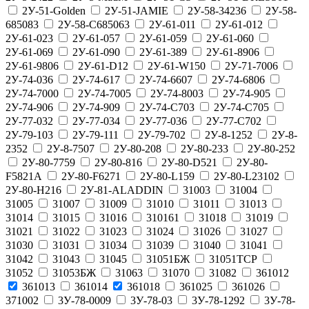
2У-51-Golden
2У-51-JAMIE
2У-58-34236
2У-58-
685083
2У-58-С685063
2У-61-011
2У-61-012
2У-61-023
2У-61-057
2У-61-059
2У-61-060
2У-61-069
2У-61-090
2У-61-389
2У-61-8906
2У-61-9806
2У-61-D12
2У-61-W150
2У-71-7006
2У-74-036
2У-74-617
2У-74-6607
2У-74-6806
2У-74-7000
2У-74-7005
2У-74-8003
2У-74-905
2У-74-906
2У-74-909
2У-74-С703
2У-74-С705
2У-77-032
2У-77-034
2У-77-036
2У-77-С702
2У-79-103
2У-79-111
2У-79-702
2У-8-1252
2У-8-
2352
2У-8-7507
2У-80-208
2У-80-233
2У-80-252
2У-80-7759
2У-80-816
2У-80-D521
2У-80-
F5821А
2У-80-F6271
2У-80-L159
2У-80-L23102
2У-80-Н216
2У-81-ALADDIN
31003
31004
31005
31007
31009
31010
31011
31013
31014
31015
31016
310161
31018
31019
31021
31022
31023
31024
31026
31027
31030
31031
31034
31039
31040
31041
31042
31043
31045
31051БЖ
31051ТСР
31052
31053БЖ
31063
31070
31082
361012
361013
361014
361018
361025
361026
371002
3У-78-0009
3У-78-03
3У-78-1292
3У-78-