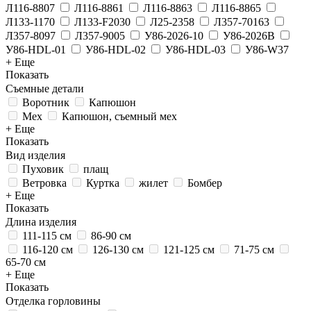
Л116-8807
Л116-8861
Л116-8863
Л116-8865
Л133-1170
Л133-F2030
Л25-2358
Л357-70163
Л357-8097
Л357-9005
У86-2026-10
У86-2026В
У86-HDL-01
У86-HDL-02
У86-HDL-03
У86-W37
+ Еще
Показать
Съемные детали
Воротник
Капюшон
Мех
Капюшон, съемный мех
+ Еще
Показать
Вид изделия
Пуховик
плащ
Ветровка
Куртка
жилет
Бомбер
+ Еще
Показать
Длина изделия
111-115 см
86-90 см
116-120 см
126-130 см
121-125 см
71-75 см
65-70 см
+ Еще
Показать
Отделка горловины