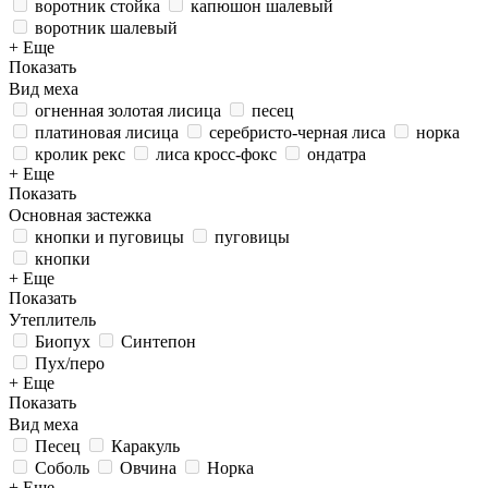
воротник стойка
капюшон шалевый
воротник шалевый
+ Еще
Показать
Вид меха
огненная золотая лисица
песец
платиновая лисица
серебристо-черная лиса
норка
кролик рекс
лиса кросс-фокс
ондатра
+ Еще
Показать
Основная застежка
кнопки и пуговицы
пуговицы
кнопки
+ Еще
Показать
Утеплитель
Биопух
Синтепон
Пух/перо
+ Еще
Показать
Вид меха
Песец
Каракуль
Соболь
Овчина
Норка
+ Еще