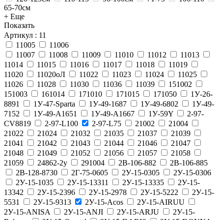
65-70см
+ Еще
Показать
Артикул
: 11
11005
11006
11007
11008
11009
11010
11012
11013
11014
11015
11016
11017
11018
11019
11020
11020оЛ
11022
11023
11024
11025
11026
11028
11030
11036
11039
151002
151003
161014
171010
171015
171050
1У-26-
8891
1У-47-Sparta
1У-49-1687
1У-49-6802
1У-49-
7152
1У-49-А1651
1У-49-А1667
1У-59Y
2-97-
CV8819
2-97-L100
2-97-L75
21002
21004
21022
21024
21032
21035
21037
21039
21041
21042
21043
21044
21046
21047
21048
21049
21052
21056
21057
21058
21059
24862-2у
291004
2В-106-882
2В-106-885
2В-128-8730
2Г-75-0605
2У-15-0305
2У-15-0306
2У-15-1035
2У-15-13311
2У-15-13335
2У-15-
13342
2У-15-2396
2У-15-2978
2У-15-5222
2У-15-
5531
2У-15-9313
2У-15-Acos
2У-15-AIRUU
2У-15-ANISA
2У-15-ANJI
2У-15-ARJU
2У-15-